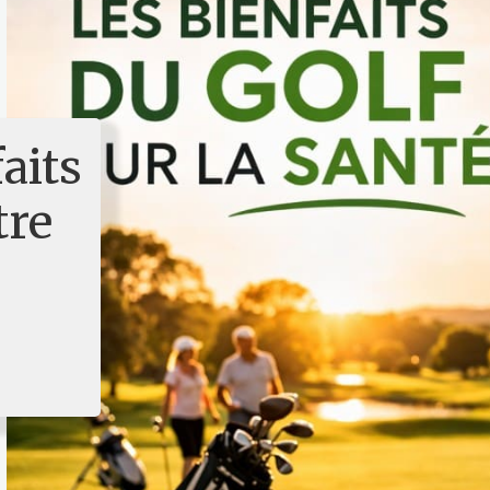
aits
tre