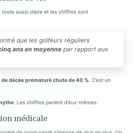
toute aussi claire et les chiffres sont
tré que les golfeurs réguliers
 cinq ans en moyenne
par rapport aux
e de décès prématuré chute de 40 %
. C’est un
 mythe
. Les chiffres parlent d’eux-mêmes.
tion médicale
oncept de sport-santé s’impose de plus en plus. On