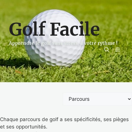
Aller
au
contenu
Golf Facile
Apprendre le golf sans stress, à votre rythme !
Men
Catégories
Chaque parcours de golf a ses spécificités, ses pièges
et ses opportunités.