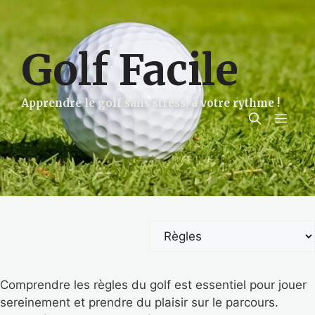
Aller
au
contenu
Golf Facile
Apprendre le golf sans stress, à votre rythme !
Men
Catégories
Comprendre les règles du golf est essentiel pour jouer
sereinement et prendre du plaisir sur le parcours.