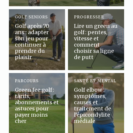
GOLF SENIORS
PROGRESSER
Golf après 70
Lire un green au
ans : adapter
golf : pentes,
son jeu pour
vitesse et
continuer à
comment
prendre du
choisir sa ligne
plaisir
de putt
PARCOURS
SANTÉ ET MENTAL
Green fee golf :
Golf elbow :
tarifs,
symptômes,
abonnements et
causes et
astuces pour
traitement de
payer moins
l’épicondylite
cher
médiale