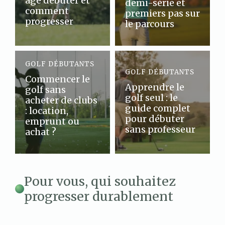
âge débuter et
demi-série et
comment
premiers pas sur
progresser
le parcours
GOLF DÉBUTANTS
GOLF DÉBUTANTS
Commencer le
Apprendre le
golf sans
golf seul : le
acheter de clubs
guide complet
: location,
pour débuter
emprunt ou
sans professeur
achat ?
Pour vous, qui souhaitez
progresser durablement