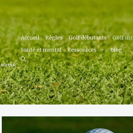
Accueil
Règles
Golf débutants
Golf in
Santé et mental
Blog
Ressources
stress,