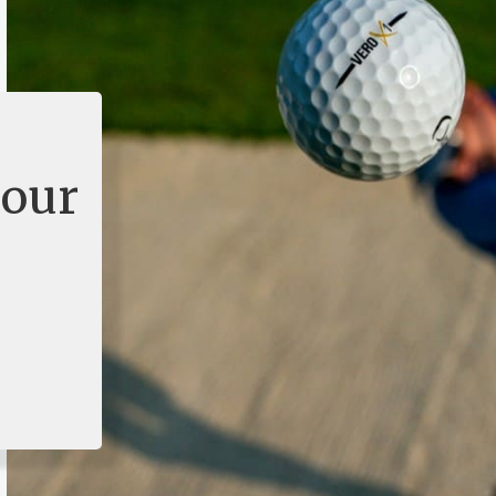
u
pour