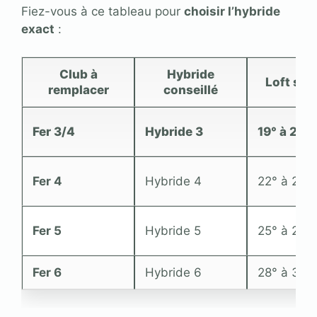
Fiez-vous à ce tableau pour
choisir l’hybride
exact
:
Club à
Hybride
Loft sug
remplacer
conseillé
Fer 3/4
Hybride 3
19° à 21°
Fer 4
Hybride 4
22° à 24°
Fer 5
Hybride 5
25° à 27°
Fer 6
Hybride 6
28° à 30°